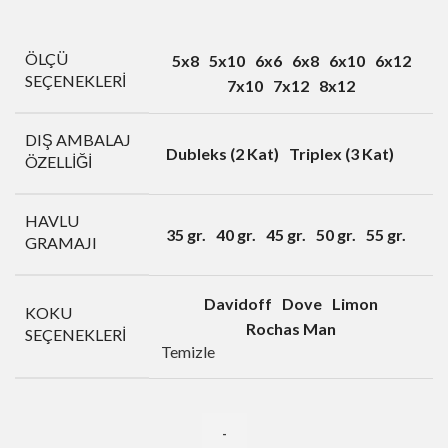
ÖLÇÜ
5x8
5x10
6x6
6x8
6x10
6x12
SEÇENEKLERI
7x10
7x12
8x12
DIŞ AMBALAJ
Dubleks (2 Kat)
Triplex (3 Kat)
ÖZELLIĞI
HAVLU
35 gr.
40 gr.
45 gr.
50 gr.
55 gr.
GRAMAJI
Davidoff
Dove
Limon
KOKU
Rochas Man
SEÇENEKLERI
Temizle